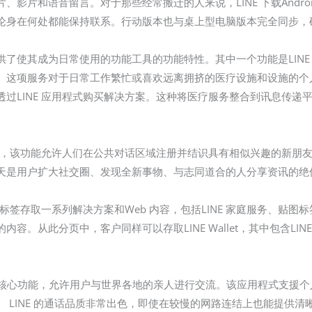
影片和语音留言。对于那些经常搬迁的人来说，LINE 下载Andro
论身在何处都能保持联系。行动版本也与桌上型电脑版本完全同步，
了使其成为日常使用的功能工具的功能特性。其中一个功能是LINE D
这项服务对于日常工作繁忙或喜欢远离拥挤的医疗设施和设施的个人特别有
过LINE 应用程式购买解决方案。这种将医疗服务整合到讯息传递平台
功能，该功能允许人们在公共对话区域注册并结识具有相似兴趣的新朋
天是用户扩大社交圈、发现全新事物、与志同道合的人分享资讯的绝
标签存取一系列解决方案和Web 内容，包括LINE 家庭服务、贴图标
。从此分页中，客户同样可以存取LINE Wallet，其中包含LIN
。
一项核心功能，允许用户与世界各地的亲人进行交流。该应用程式支援
 LINE 的通话品质非常出色，即使在较慢的网路连结上也能提供