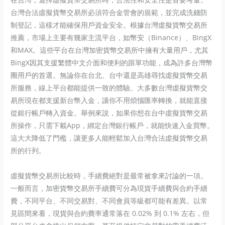
台灣合法虛擬貨幣交易所必須符合金管會的規範，並完成洗錢防
制登記，這樣才能確保用戶資金安全。根據台灣虛擬貨幣交易所
推薦，市場上主要有幾家主流平台，如幣安（Binance）、BingX
和MAX。這些平台在台灣加密貨幣交易所中擁有大量用戶，尤其
BingX因其支援繁體中文介面和便利的跟單功能，成為許多台灣幣
圈用戶的首選。無論你在台北、台中還是高雄尋找虛擬貨幣交易
所服務，線上平台都能提供一致的體驗。大多數台灣虛擬貨幣交
易所現在都支援新台幣入金，讓你不用煩惱匯率轉換，就能直接
從銀行帳戶轉入資金。舉例來說，如果你想在台中虛擬貨幣交易
所操作，只需下載App，綁定台灣銀行帳戶，就能快速入金買幣。
這大大降低了門檻，讓更多人能輕鬆加入台灣合法虛擬貨幣交易
所的行列。
虛擬貨幣交易所比較時，手續費絕對是最常被拿來討論的一項。
一般而言，加密貨幣交易所手續費可分為現貨手續費與合約手續
費，不同平台、不同交易對、不同會員等級都可能有差異。以常
見區間來看，現貨與合約費率通常落在 0.02% 到 0.1% 左右，但