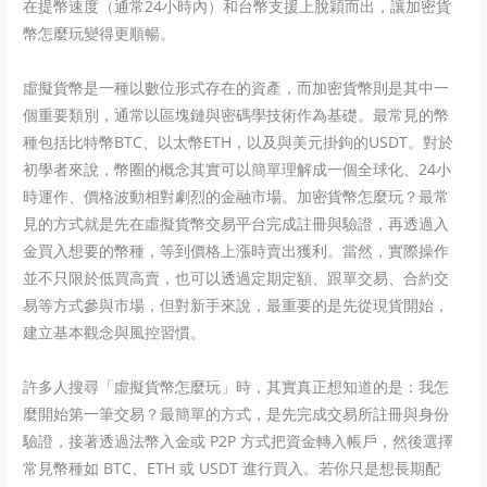
在提幣速度（通常24小時內）和台幣支援上脫穎而出，讓加密貨
幣怎麼玩變得更順暢。
虛擬貨幣是一種以數位形式存在的資產，而加密貨幣則是其中一
個重要類別，通常以區塊鏈與密碼學技術作為基礎。最常見的幣
種包括比特幣BTC、以太幣ETH，以及與美元掛鉤的USDT。對於
初學者來說，幣圈的概念其實可以簡單理解成一個全球化、24小
時運作、價格波動相對劇烈的金融市場。加密貨幣怎麼玩？最常
見的方式就是先在虛擬貨幣交易平台完成註冊與驗證，再透過入
金買入想要的幣種，等到價格上漲時賣出獲利。當然，實際操作
並不只限於低買高賣，也可以透過定期定額、跟單交易、合約交
易等方式參與市場，但對新手來說，最重要的是先從現貨開始，
建立基本觀念與風控習慣。
許多人搜尋「虛擬貨幣怎麼玩」時，其實真正想知道的是：我怎
麼開始第一筆交易？最簡單的方式，是先完成交易所註冊與身份
驗證，接著透過法幣入金或 P2P 方式把資金轉入帳戶，然後選擇
常見幣種如 BTC、ETH 或 USDT 進行買入。若你只是想長期配