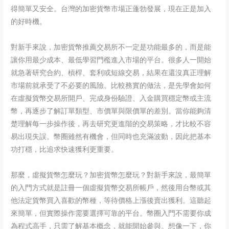
得簡單又安全。台灣的加密貨幣市場正蓬勃發展，現在正是加入
的好時機。
對新手來說，加密貨幣推薦交易所不一定是功能最多的，而是能
讓你用最少成本、最低學習門檻進入市場的平台。很多人一開始
就急著研究合約、槓桿、套利或短線交易，結果在還沒真正理解
市場前就承受了不必要的風險。比較務實的做法，是先學會如何
在虛擬貨幣交易所開戶、完成身份驗證、入金購買穩定幣或主流
幣，再逐步了解訂單類型、市價單與限價單的差別。當你能夠清
楚理解每一步操作後，再去研究更進階的交易策略，才比較不容
易出現失誤。幣圈雖然有機會，但同時也充滿波動，因此把基本
功打穩，比追求快速獲利更重要。
那麼，虛擬貨幣怎麼玩？加密貨幣怎麼玩？對新手來說，最簡單
的入門方式就是註冊一個虛擬貨幣交易所帳戶，然後用台幣或其
他法定貨幣買入喜歡的幣種，等待價格上漲後賣出獲利。這聽起
來簡單，但實際操作需要選擇可靠的平台。幣圈入門不需要你成
為程式高手，只需了解基本概念，就能開始參與。想像一下，你