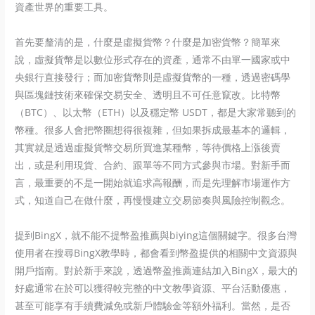
資產世界的重要工具。
首先要釐清的是，什麼是虛擬貨幣？什麼是加密貨幣？簡單來
說，虛擬貨幣是以數位形式存在的資產，通常不由單一國家或中
央銀行直接發行；而加密貨幣則是虛擬貨幣的一種，透過密碼學
與區塊鏈技術來確保交易安全、透明且不可任意竄改。比特幣
（BTC）、以太幣（ETH）以及穩定幣 USDT，都是大家常聽到的
幣種。很多人會把幣圈想得很複雜，但如果拆成最基本的邏輯，
其實就是透過虛擬貨幣交易所買進某種幣，等待價格上漲後賣
出，或是利用現貨、合約、跟單等不同方式參與市場。對新手而
言，最重要的不是一開始就追求高報酬，而是先理解市場運作方
式，知道自己在做什麼，再慢慢建立交易節奏與風險控制觀念。
提到BingX，就不能不提幣盈推薦與biying這個關鍵字。很多台灣
使用者在搜尋BingX教學時，都會看到幣盈提供的相關中文資源與
開戶指南。對於新手來說，透過幣盈推薦連結加入BingX，最大的
好處通常在於可以獲得較完整的中文教學資源、平台活動優惠，
甚至可能享有手續費減免或新戶體驗金等額外福利。當然，是否