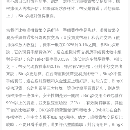
合不想自己盯盤的新手。總之，選擇全球虛擬貨幣交易所時，應
根據個人需求評估：如果你追求多樣性，幣安是首選；若想簡單
上手，BingX絕對值得推薦。
當我們比較虛擬貨幣交易所時，手續費往往是焦點。虛擬貨幣交
易所手續費通常分為現貨交易（直接買賣幣種）和合約交易（使
用槓桿放大收益），費率一般在0.02%到0.1%之間。拿BingX來
說，它的現貨手續費為0%，這在虛擬貨幣交易所手續費比較中絕
對是亮點；合約Taker費率僅0.05%，遠低於許多競爭對手。相比
之下，幣安的現貨費率約0.1%，雖然有VIP折扣，但對小額交易者
來說，BingX更划算。在台灣虛擬貨幣交易所比較中，BingX不僅
手續費低，還在客服響應和入金速度上獲好評。功能方面，BingX
提供現貨、合約和跟單三大模塊，讓你從簡單買賣起步，到進階
槓桿操作一應俱全。安全性則是另一關鍵：BingX使用冷錢包儲存
90%以上的資產，並支援雙重驗證（2FA），有效防範駭客。其他
平台的比較顯示，OKX的手續費類似但幣種較少，Bybit則在合約
多樣性強，但中文支援不如BingX完整。總之，虛擬貨幣交易所比
較時，不要只看手續費，還要評估整體體驗；對台灣用戶，BingX