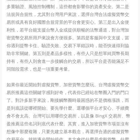
多重驗證、風險控制機制，這些都會影響你的資產安全。第二是
法規與合規性，尤其對台灣用戶來說，選擇台灣合法虛擬貨幣交
易所或具有良好國際合規背景的平台會更安心。第三是出入金便
利性，若平台能支援台幣入金或提供順暢的法幣通道，對台灣加
密貨幣交易所用戶來說會方便很多。第四是客服與中文支援，當
你遇到提幣卡住、驗證失敗、交易下單錯誤時，能否快速得到協
助非常關鍵。第五則是產品多樣性，有些人只是想單純買幣長期
持有，有些人則會進一步接觸合約交易，所以平台是否能滿足不
同階段需求，也是一項重要考量。
如果你最近開始對虛擬貨幣、加密貨幣怎麼玩、台灣虛擬貨幣交
易所推薦這些關鍵字感到好奇，代表你已經站在幣圈入門的門口
了。對許多新手來說，剛接觸幣圈時最困惑的不是價格漲跌，而
是到底該從哪裡開始、要先學什麼、選哪個平台才安心、手續費
會不會太高、台灣可以用哪些交易所，以及像 BingX 交易所、幣
盈推薦這些名詞到底代表什麼。其實，進入加密貨幣市場並沒有
想像中那麼複雜，只要先建立基本觀念，再選擇合適的虛擬貨幣
交易平台，就能逐步開始操作。本文會從什麼是虛擬貨幣、什麼