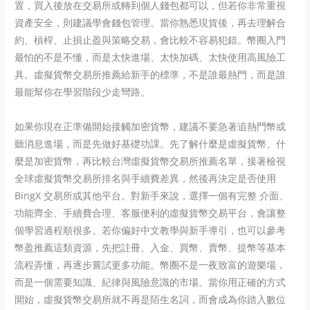
置，買入後放在交易所或轉到個人錢包都可以，但若你非常重視
資產安全，則建議學會錢包管理。當你熟悉現貨後，再去理解合
約、槓桿、止損止盈與策略交易，會比較不容易犯錯。幣圈入門
最怕的不是不懂，而是太快進場、太快加碼、太快使用高風險工
具。虛擬貨幣交易所推薦給新手的標準，不是誰最熱門，而是誰
最能幫你在學習階段少走彎路。
如果你現在正準備開始接觸加密貨幣，建議不要急著追熱門幣或
聽消息進場，而是先做好基礎功課。先了解什麼是虛擬貨幣、什
麼是加密貨幣，再比較台灣虛擬貨幣交易所推薦名單，接著檢視
全球虛擬貨幣交易所排名與手續費差異，然後再決定是否使用
BingX 交易所或其他平台。對新手來說，選擇一個有完整 介面、
功能齊全、手續費合理、客服便利的虛擬貨幣交易平台，會讓整
個學習過程順很多。若你偏好中文教學與新手導引，也可以參考
幣盈推薦這類資源，先把註冊、入金、買幣、賣幣、提幣等基本
流程弄懂，再逐步嘗試更多功能。幣圈不是一夜致富的遊樂場，
而是一個需要知識、紀律與風險意識的市場。當你用正確的方式
開始，虛擬貨幣交易所就不再是陌生名詞，而會成為你踏入數位