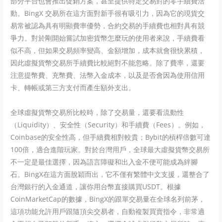
部分平台也會推出促銷方案，甚至提供特定交易對的零手續費活
動。BingX 交易所在這方面對新手很有吸引力，因為它的現貨交
易常被認為具有明顯費率優勢，合約交易的手續費也相對具有競
爭力。對於剛開始嘗試加密貨幣怎麼玩的使用者來說，手續費看
似不高，但如果交易頻率變高、金額增加，成本就會很快累積，
因此虛擬貨幣交易所手續費比較絕對不能忽略。除了費率，還要
注意提幣費、充幣費、法幣入金成本，以及是否會因為使用信用
卡、轉帳或第三方支付而產生額外支出。
全球虛擬貨幣交易所比較時，除了交易量，還要看流動性
（Liquidity）、安全性（Security）和手續費（Fees）。例如，
Coinbase的安全性高，但手續費相對較貴；Bybit的槓桿倍數可達
100倍，適合進階玩家。對於台灣用戶，全球最大虛擬貨幣交易所
不一定是最佳選擇，因為語言障礙和出入金不便可能成為絆腳
石。BingX在這方面脫穎而出，它不僅有繁體中文支援，還整合了
台灣銀行的入金通道，讓你用台幣直接購買USDT。根據
CoinMarketCap的數據，BingX的跟單交易量在全球名列前茅，
這項功能允許用戶跟隨頂尖交易者，自動複製買賣指令，非常適