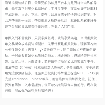
透過推薦連結註冊，最重要的仍然是平台本身是否符合自己的需
求。畢竟真正影響交易體驗的，不只是優惠，而是你能不能順利
完成註冊、入金、下單、提幣，以及在需要時快速找到答案。對
台灣幣圈新手而言，幣盈推薦之所以受歡迎，就是因為它把許多
原本分散的資訊整理得更完整，降低了入門門檻。
幣圈入門不需複雜，只要掌握基礎，就能享受樂趣。台灣虛擬貨
幣交易所全攻略從這裡開始：先學什麼是虛擬貨幣，理解區塊鏈
如何保障交易；再選BingX等推薦平台，開戶體驗加密貨幣怎麼
玩。全球虛擬貨幣交易所排名顯示，機會無限，但風險管理是王
道。設定止損、分散資產，並持續學習新聞如比特幣減半事件。
透過幣盈（biying）推薦連結加入BingX，享專屬優惠，零手續費
現貨讓你無痛起步。無論你是投資比特幣還是探索NFT，BingX的
完整Traditional Chinese教學，都會陪伴你的幣圈之旅。記住，
投資有風險，入市需謹慎，但正確知識能讓你自信前行。現在就
行動，開啟你的加密貨幣冒險吧！