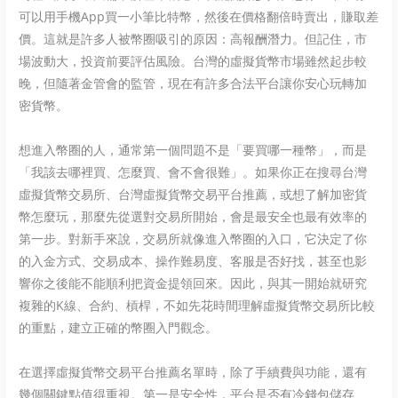
可以用手機App買一小筆比特幣，然後在價格翻倍時賣出，賺取差
價。這就是許多人被幣圈吸引的原因：高報酬潛力。但記住，市
場波動大，投資前要評估風險。台灣的虛擬貨幣市場雖然起步較
晚，但隨著金管會的監管，現在有許多合法平台讓你安心玩轉加
密貨幣。
想進入幣圈的人，通常第一個問題不是「要買哪一種幣」，而是
「我該去哪裡買、怎麼買、會不會很難」。如果你正在搜尋台灣
虛擬貨幣交易所、台灣虛擬貨幣交易平台推薦，或想了解加密貨
幣怎麼玩，那麼先從選對交易所開始，會是最安全也最有效率的
第一步。對新手來說，交易所就像進入幣圈的入口，它決定了你
的入金方式、交易成本、操作難易度、客服是否好找，甚至也影
響你之後能不能順利把資金提領回來。因此，與其一開始就研究
複雜的K線、合約、槓桿，不如先花時間理解虛擬貨幣交易所比較
的重點，建立正確的幣圈入門觀念。
在選擇虛擬貨幣交易平台推薦名單時，除了手續費與功能，還有
幾個關鍵點值得重視。第一是安全性，平台是否有冷錢包儲存、