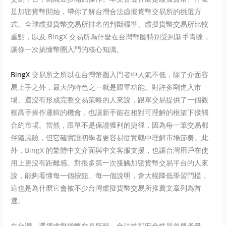
是加密貨幣開始，帶你了解台灣合法虛擬貨幣交易所的挑選方
式、全球虛擬貨幣交易所排名的判斷標準、虛擬貨幣交易所比較
重點，以及 BingX 交易所為什麼在台灣幣圈特別受到新手青睞，
讓你一次搞懂幣圈入門的核心知識。
BingX
交易所之所以在台灣幣圈入門者中人氣不低，除了介面容
易上手之外，最大的特色之一就是跟單功能。對許多剛進入市
場、還沒有形成完整交易策略的人來說，跟單交易提供了一個觀
察高手操作邏輯的機會，也讓新手能在相對可理解的框架下接觸
合約市場。當然，跟單不是保證獲利的捷徑，因為每一筆交易都
伴隨風險，但它確實讓初學者更容易從實戰中理解市場節奏。此
外，BingX 的繁體中文介面與中文客服支援，也讓台灣用戶在使
用上更沒有距離感。對很多第一次接觸加密貨幣交易平台的人來
說，能夠看懂每一個按鈕、每一個說明，會大幅降低學習門檻，
這也是為什麼它會被不少台灣虛擬貨幣交易所推薦文章列為首
選。
在台灣，選擇虛擬貨幣交易所時，合法性和安全性是首要考量。