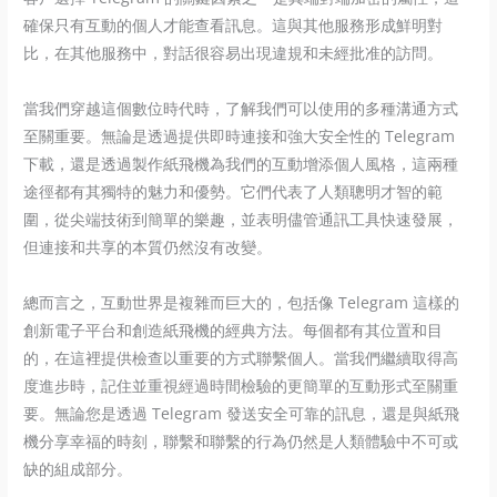
確保只有互動的個人才能查看訊息。這與其他服務形成鮮明對
比，在其他服務中，對話很容易出現違規和未經批准的訪問。
當我們穿越這個數位時代時，了解我們可以使用的多種溝通方式
至關重要。無論是透過提供即時連接和強大安全性的 Telegram
下載，還是透過製作紙飛機為我們的互動增添個人風格，這兩種
途徑都有其獨特的魅力和優勢。它們代表了人類聰明才智的範
圍，從尖端技術到簡單的樂趣，並表明儘管通訊工具快速發展，
但連接和共享的本質仍然沒有改變。
總而言之，互動世界是複雜而巨大的，包括像 Telegram 這樣的
創新電子平台和創造紙飛機的經典方法。每個都有其位置和目
的，在這裡提供檢查以重要的方式聯繫個人。當我們繼續取得高
度進步時，記住並重視經過時間檢驗的更簡單的互動形式至關重
要。無論您是透過 Telegram 發送安全可靠的訊息，還是與紙飛
機分享幸福的時刻，聯繫和聯繫的行為仍然是人類體驗中不可或
缺的組成部分。