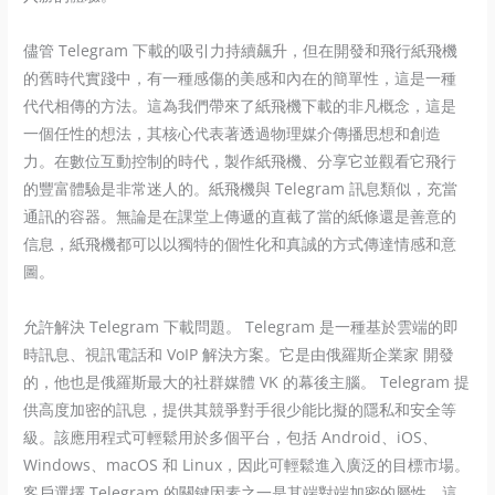
儘管 Telegram 下載的吸引力持續飆升，但在開發和飛行紙飛機
的舊時代實踐中，有一種感傷的美感和內在的簡單性，這是一種
代代相傳的方法。這為我們帶來了紙飛機下載的非凡概念，這是
一個任性的想法，其核心代表著透過物理媒介傳播思想和創造
力。在數位互動控制的時代，製作紙飛機、分享它並觀看它飛行
的豐富體驗是非常迷人的。紙飛機與 Telegram 訊息類似，充當
通訊的容器。無論是在課堂上傳遞的直截了當的紙條還是善意的
信息，紙飛機都可以以獨特的個性化和真誠的方式傳達情感和意
圖。
允許解決 Telegram 下載問題。 Telegram 是一種基於雲端的即
時訊息、視訊電話和 VoIP 解決方案。它是由俄羅斯企業家 開發
的，他也是俄羅斯最大的社群媒體 VK 的幕後主腦。 Telegram 提
供高度加密的訊息，提供其競爭對手很少能比擬的隱私和安全等
級。該應用程式可輕鬆用於多個平台，包括 Android、iOS、
Windows、macOS 和 Linux，因此可輕鬆進入廣泛的目標市場。
客戶選擇 Telegram 的關鍵因素之一是其端對端加密的屬性，這