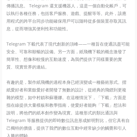
傳播訊息。 Telegram 還支援機器人，這是一個自動化帳戶，可
以執行各種任務，包括客戶服務、遊戲、提醒等等。此外，該應
用程式的跨平台同步功能確保用戶可以隨時從多個裝置存取其訊
息，從而增強其便利性和功能性。
Telegram 下載代表了現代創新的頂峰——一種旨在使通訊盡可能
安全、可靠和順暢的設備。另一方面，紙飛機下載的概念激發了
簡單性、想像和較慢的互動速度，為我們提供了同樣重要的實
質、現實世界的連結。
有趣的是，製作紙飛機的過程本身已經演變成一種藝術形式。摺
紙愛好者和業餘愛好者開發了無數的設計，從經典的飛鏢到更複
雜的模型，如中村鎖和蘇珊娜。在這種情況下，「下載」方面是
指在線提供大量模板和教學指南，使愛好者能夠「下載」想法和
說明，將他們的紙本創作變為現實。這種形式的類比通訊與
Telegram 等服務提供的即時數位訊息形成鮮明對比，但它具有自
己獨特的價值，提供了我們的數位互動中經常缺少的觸覺和引人
入勝的體驗。