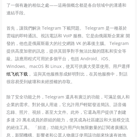
了一個有趣的相似之處——這兩個概念都是各自領域中的溝通和
連結手段。
首先，讓我們解決 Telegram 下載問題。 Telegram 是一種基於
雲端的即時通訊、視訊電話和 VoIP 服務。它是由俄羅斯企業家 開
發的，他也是俄羅斯最大的社交網路 VK 的幕後主腦。 Telegram
提供高度加密的訊息，提供其競爭對手無法比擬的隱私和安全等
級。該應用程式可用於多個平台，包括 Android、iOS、
Windows、macOS 和 Linux，使其可供廣大受眾使用。用戶選擇
纸飞机下载
。這與其他服務形成鮮明對比，在其他服務中，對話
很容易受到破壞和未經授權的存取。
除了安全功能之外，Telegram 還具有廣泛的功能，可滿足個人和
企業的需求。對於個人用途，它允許用戶輕鬆發送簡訊、語音備
忘錄、照片、視頻，甚至大文件。此外，它還為用戶提供了創建
多達 20 萬名成員的群組的能力，使其成為社區建設和大規模交流
的絕佳工具。 「頻道」功能允許用戶向無限數量的訂閱者廣播訊
息，新聞機構、影響者和公眾人物廣泛使用該功能來快速有效地