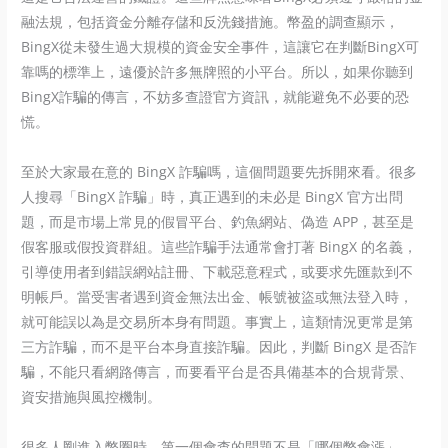
融法規，包括資金分離存儲和反洗錢措施。幣盈的調查顯示，
BingX從未發生過大規模的資金安全事件，這讓它在判斷BingX可
靠嗎的標準上，遠優於許多無牌照的小平台。所以，如果你聽到
BingX詐騙的傳言，不妨多查證官方資訊，就能避免不必要的恐
慌。
至於大家最在意的 BingX 詐騙嗎，這個問題要先拆開來看。很多
人搜尋「BingX 詐騙」時，真正遇到的未必是 BingX 官方出問
題，而是市場上常見的假冒平台、釣魚網站、偽造 APP，甚至是
假客服或假投資群組。這些詐騙手法通常會打著 BingX 的名義，
引導使用者到錯誤網站註冊、下載惡意程式，或要求先匯款到不
明帳戶。當受害者遇到資金無法出金、帳號被盜或無法登入時，
就可能誤以為是交易所本身有問題。事實上，這類情況更常是第
三方詐騙，而不是平台本身直接詐騙。因此，判斷 BingX 是否詐
騙，不能只看網路傳言，而要看平台是否具備基本的合規背景、
資安措施與風控機制。
很多人剛進入幣圈時，第一個會查的問題不是「哪個幣會漲」，