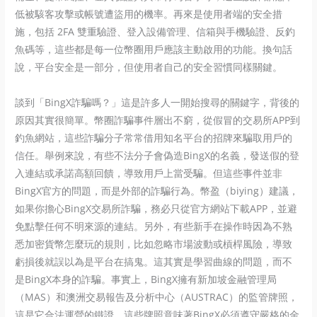
低被駭客攻擊或帳號遭盜用的機率。再來是使用者端的安全措
施，包括 2FA 雙重驗證、登入設備管理、信箱與手機驗證、反釣
魚碼等，這些都是每一位幣圈用戶應該主動啟用的功能。換句話
說，平台安全是一部分，但使用者自己的安全習慣同樣關鍵。
談到「BingX詐騙嗎？」這是許多人一開始搜尋的關鍵字，背後的
原因其實很簡單。幣圈詐騙事件層出不窮，從假冒的交易所APP到
釣魚網站，這些詐騙分子常常借用知名平台的招牌來騙取用戶的
信任。舉例來說，有些不法分子會偽造BingX的名義，發送假的登
入連結或承諾高額回饋，導致用戶上當受騙。但這些事件並非
BingX官方的問題，而是外部的詐騙行為。幣盈（biying）建議，
如果你擔心BingX交易所詐騙，務必只從官方網站下載APP，並避
免點擊任何不明來源的連結。另外，有些新手在操作時因為不熟
悉加密貨幣怎麼玩的規則，比如忽略市場波動或槓桿風險，導致
虧損後就誤以為是平台在搞鬼。這其實是學習曲線的問題，而不
是BingX本身的詐騙。事實上，BingX擁有新加坡金融管理局
（MAS）和澳洲交易報告及分析中心（AUSTRAC）的監管牌照，
這是它合法運營的鐵證。這些牌照意味著BingX必須遵守嚴格的金