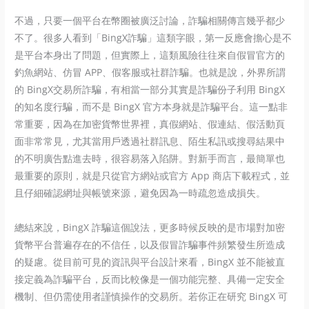
不過，只要一個平台在幣圈被廣泛討論，詐騙相關傳言幾乎都少
不了。很多人看到「BingX詐騙」這類字眼，第一反應會擔心是不
是平台本身出了問題，但實際上，這類風險往往來自假冒官方的
釣魚網站、仿冒 APP、假客服或社群詐騙。也就是說，外界所謂
的 BingX交易所詐騙，有相當一部分其實是詐騙份子利用 BingX
的知名度行騙，而不是 BingX 官方本身就是詐騙平台。這一點非
常重要，因為在加密貨幣世界裡，真假網站、假連結、假活動頁
面非常常見，尤其當用戶透過社群訊息、陌生私訊或搜尋結果中
的不明廣告點進去時，很容易落入陷阱。對新手而言，最簡單也
最重要的原則，就是只從官方網站或官方 App 商店下載程式，並
且仔細確認網址與帳號來源，避免因為一時疏忽造成損失。
總結來說，BingX 詐騙這個說法，更多時候反映的是市場對加密
貨幣平台普遍存在的不信任，以及假冒詐騙事件頻繁發生所造成
的疑慮。從目前可見的資訊與平台設計來看，BingX 並不能被直
接定義為詐騙平台，反而比較像是一個功能完整、具備一定安全
機制、但仍需使用者謹慎操作的交易所。若你正在研究 BingX 可