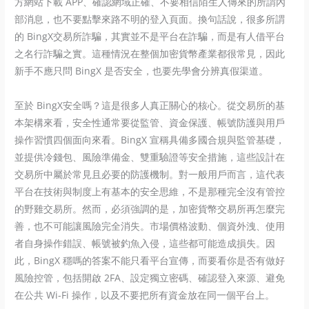
方網站下載 APP、確認網域正確、不要相信陌生人傳來的所謂內
部消息，也不要點擊來路不明的登入頁面。換句話說，很多所謂
的 BingX交易所詐騙，其實並不是平台在詐騙，而是有人借平台
之名行詐騙之實。這種情況在整個加密貨幣產業都很常見，因此
新手不應只問 BingX 是否安全，也要先學會分辨真假渠道。
至於 BingX安全嗎？這是很多人真正關心的核心。從交易所的基
本架構來看，安全性通常要從監管、資金保護、帳號防護與用戶
操作習慣四個面向來看。BingX 宣稱具備多國合規與監管基礎，
並提供冷錢包、風險準備金、雙重驗證等安全措施，這些設計在
交易所中屬於常見且必要的防護機制。對一般用戶而言，這代表
平台在技術與制度上有基本的安全思維，不是那種完全沒有管控
的野雞交易所。然而，必須強調的是，加密貨幣交易所再怎麼完
善，也不可能讓風險完全消失。市場價格波動、個資外洩、使用
者自身操作錯誤、帳號被釣魚入侵，這些都可能造成損失。因
此，BingX 穩嗎的答案不能只看平台宣傳，而要看你是否有做好
風險控管，包括開啟 2FA、設定獨立密碼、確認登入來源、避免
在公共 Wi-Fi 操作，以及不要把所有資金放在同一個平台上。