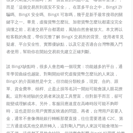
而是「這個交易所到底安不安全」。在眾多平台之中，BingX 詐
騙嗎、BingX 安全嗎、BingX 可靠嗎，幾乎是新手最常搜尋的關
鍵字之一。畢竟，虛擬貨幣怎麼玩、加密貨幣怎麼玩都還沒完全
搞懂之前，若連交易平台都選錯，風險自然會被放大。本文將以
較客觀的角度，帶你完整了解 BingX 交易所的背景、使用者常見
疑慮、平台安全性、實際優缺點，以及它是否適合台灣幣圈入門
者使用，幫助你在開始交易前先建立正確判斷。
談 BingX缺點時，很多人會忽略一個現實：功能越多的平台，通
常學習曲線也越陡。對剛開始研究虛擬貨幣怎麼玩的人來說，
BingX 的介面雖然是中文，但功能分類較多，現貨、合約、跟
單、資金費率、槓桿、止盈止損等名詞一開始可能會讓人眼花撩
亂。這對有經驗的交易者來說是工具豐富，但對新手而言，卻可
能變成理解成本。另外，客服回應速度在高峰時段可能不夠即
時，這也是部分用戶實際反映過的問題。再者，台灣用戶若要入
金，通常不會像傳統銀行轉帳那麼直接，往往需要透過 C2C、第
三方通道或其他交易所轉入，這對剛入門的人來說可能會增加一