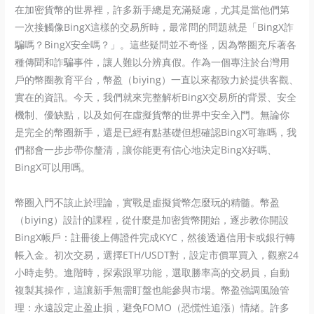
在加密貨幣的世界裡，許多新手總是充滿疑慮，尤其是當他們第
一次接觸像BingX這樣的交易所時，最常問的問題就是「BingX詐
騙嗎？BingX安全嗎？」。這些疑問並不奇怪，因為幣圈充斥著各
種傳聞和詐騙事件，讓人難以分辨真假。作為一個專注於台灣用
戶的幣圈教育平台，幣盈（biying）一直以來都致力於提供客觀、
實在的資訊。今天，我們就來完整解析BingX交易所的背景、安全
機制、優缺點，以及如何在虛擬貨幣的世界中安全入門。無論你
是完全的幣圈新手，還是已經有點基礎但想確認BingX可靠嗎，我
們都會一步步帶你釐清，讓你能更有信心地決定BingX好嗎、
BingX可以用嗎。
幣圈入門不該止於理論，實戰是虛擬貨幣怎麼玩的精髓。幣盈
（biying）設計的課程，從什麼是加密貨幣開始，逐步教你開設
BingX帳戶：註冊後上傳證件完成KYC，然後透過信用卡或銀行轉
帳入金。初次交易，選擇ETH/USDT對，設定市價單買入，觀察24
小時走勢。進階時，探索跟單功能，選取勝率高的交易員，自動
複製其操作，這讓新手無需盯盤也能參與市場。幣盈強調風險管
理：永遠設定止盈止損，避免FOMO（恐慌性追漲）情緒。許多