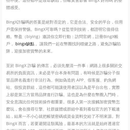
些不便。這些都不是致命缺陷，但確實會影響 BingX 好用嗎 的整
體感受。
BingX詐騙嗎的答案是絕對否定的，它是合法、安全的平台，但用
戶需保持警惕。BingX可靠嗎？從監管到技術，都證明它值得信
賴。幣盈（biying）邀請你立即行動：訪問官網，註冊BingX帳
戶，
bingx缺點
。讓我們一起在幣圈找到穩健之路，避免詐騙陷
阱，迎接加密貨幣的未來。
至於 BingX 詐騙 的傳言，必須先釐清一件事：網路上很多關於交
易所的負面資訊，未必是平台本身有問題，有時候是詐騙分子假
冒品牌名義進行非法行為。例如偽造的 APP、假客服、釣魚網
站、假投資群組，這些都可能讓使用者誤以為是平台出包，實際
上卻是第三方冒用品牌進行詐騙。這也是為什麼在幣圈入門時，
安全意識比任何技術操作都重要。很多人第一次接觸加密貨幣怎
麼玩，會在搜尋引擎、社群媒體或群組中看到看似官方的下載連
結，結果一不小心就把帳號密碼或資金資料交給了不明來源。對
BingX 而言，若要避開這類風險，最基本的方法就是始終透過官