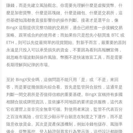
賺錢，而是先建立風險觀念。你需要先理解什麼是虛擬貨幣、什
麼是加密貨幣、什麼是區塊鏈、什麼是錢包、什麼是交易所，這
些基礎知識都會直接影響你的操作判斷。接著才是選平台，像
BingX 這類提供完整功能的交易所，適合已經想進一步接觸交易
策略、跟單或合約的使用者；而如果你只是想先小額買進 BTC 或
ETH，則可以先從最簡單的現貨開始。對新手而言，最重要的原則
永遠是只投入可以承受損失的資金，不要因為看到高報酬宣傳，
就忽略市場波動與操作風險。幣圈不是快速致富工具，而是需要
長期理解與紀律的市場。
至於 BingX安全嗎，這個問題不能只用「是」或「不是」來回
答，而是要從幾個面向綜合看。首先是監管與合規性，這通常是
判斷一間交易所是否值得信賴的重要基礎。BingX 宣稱持有多國
相關合規或牌照資訊，並依據不同地區的要求提供服務，這代表
它在運營上並非完全無章可循。對使用者來說，監管不代表百分
之百沒有風險，但它至少顯示平台願意在制度之下運作，而不是
隨意收放資金。其次是資產保護機制，例如冷錢包儲存、風險準
備金、提幣風控、登入驗證與異常行為警示等，這些設計都能降