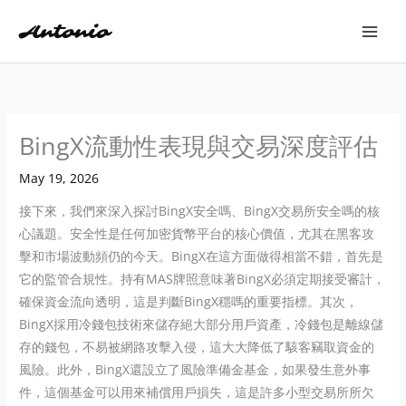
Skip
to
content
BingX流動性表現與交易深度評估
May 19, 2026
接下來，我們來深入探討BingX安全嗎、BingX交易所安全嗎的核
心議題。安全性是任何加密貨幣平台的核心價值，尤其在黑客攻
擊和市場波動頻仍的今天。BingX在這方面做得相當不錯，首先是
它的監管合規性。持有MAS牌照意味著BingX必須定期接受審計，
確保資金流向透明，這是判斷BingX穩嗎的重要指標。其次，
BingX採用冷錢包技術來儲存絕大部分用戶資產，冷錢包是離線儲
存的錢包，不易被網路攻擊入侵，這大大降低了駭客竊取資金的
風險。此外，BingX還設立了風險準備金基金，如果發生意外事
件，這個基金可以用來補償用戶損失，這是許多小型交易所所欠