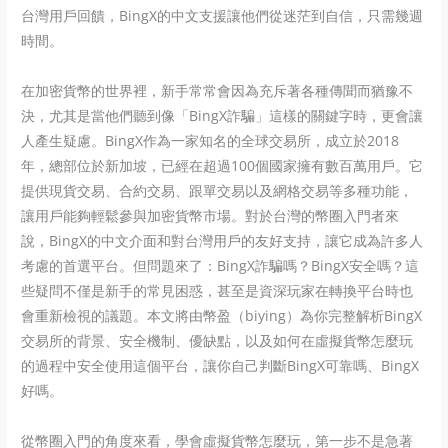
台灣用戶回饋，BingX的中文支援讓他們從迷茫到自信，只需幾週
時間。
在加密貨幣的世界裡，新手常常會因為充斥著各種傳聞而猶豫不
決，尤其是當他們聽到像「BingX詐騙」這樣的關鍵字時，更會讓
人產生疑慮。BingX作為一家知名的全球交易所，成立於2018
年，總部位於新加坡，已經在超過100個國家擁有數百萬用戶。它
提供現貨交易、合約交易、跟單交易以及網格交易等多種功能，
讓用戶能夠輕鬆參與加密貨幣市場。對於台灣的幣圈入門者來
說，BingX的中文介面和對台灣用戶的友好支持，讓它成為許多人
考慮的首選平台。但問題來了：BingX詐騙嗎？BingX安全嗎？這
些疑問不僅是新手的常見困惑，甚至是資深玩家在轉換平台時也
會重新檢視的議題。本文將由幣盈（biying）為你完整解析BingX
交易所的背景、安全機制、優缺點，以及如何在虛擬貨幣怎麼玩
的過程中安全使用這個平台，讓你自己判斷BingX可靠嗎、BingX
好嗎。
從幣圈入門的角度來看，學會虛擬貨幣怎麼玩，第一步不是急著