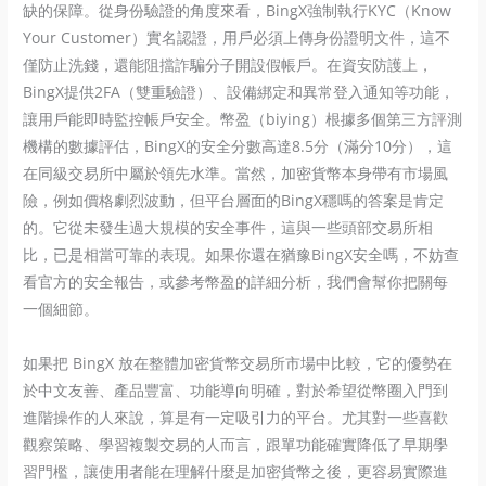
缺的保障。從身份驗證的角度來看，BingX強制執行KYC（Know
Your Customer）實名認證，用戶必須上傳身份證明文件，這不
僅防止洗錢，還能阻擋詐騙分子開設假帳戶。在資安防護上，
BingX提供2FA（雙重驗證）、設備綁定和異常登入通知等功能，
讓用戶能即時監控帳戶安全。幣盈（biying）根據多個第三方評測
機構的數據評估，BingX的安全分數高達8.5分（滿分10分），這
在同級交易所中屬於領先水準。當然，加密貨幣本身帶有市場風
險，例如價格劇烈波動，但平台層面的BingX穩嗎的答案是肯定
的。它從未發生過大規模的安全事件，這與一些頭部交易所相
比，已是相當可靠的表現。如果你還在猶豫BingX安全嗎，不妨查
看官方的安全報告，或參考幣盈的詳細分析，我們會幫你把關每
一個細節。
如果把 BingX 放在整體加密貨幣交易所市場中比較，它的優勢在
於中文友善、產品豐富、功能導向明確，對於希望從幣圈入門到
進階操作的人來說，算是有一定吸引力的平台。尤其對一些喜歡
觀察策略、學習複製交易的人而言，跟單功能確實降低了早期學
習門檻，讓使用者能在理解什麼是加密貨幣之後，更容易實際進