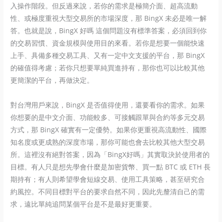
入操作階段。但反過來說，若你的需求是極簡介面、超高流動
性、或極度重視大型交易所的市場深度，那 BingX 未必是唯一解
答。也就是說，BingX 好嗎 這個問題沒有標準答案，必須回到你
的交易習慣、資金規模與使用目的來看。若你是想要一個能快速
上手、具備多種交易工具、又有一定中文支援的平台，那 BingX
的確值得考慮；若你只想要單純買進持有，那你也可以比較其他
更簡潔的平台，再做決定。
對台灣用戶來說，BingX 是否值得使用，還要看你的需求。如果
你想要的是中文介面、功能較多、可接觸跟單與合約等多元交易
方式，那 BingX 確實有一定優勢。如果你更重視高流動性、國際
知名度或更成熟的深度市場，那你可能也會去比較其他大型交易
所。這裡沒有絕對答案，因為「BingX好嗎」其實取決於使用者的
目標。有人只是想先學會什麼是加密貨幣、買一點 BTC 或 ETH 長
期持有；有人則希望學會短線交易、使用工具策略，甚至研究合
約風控。不同目標對平台的要求自然不同，因此先釐清自己的需
求，遠比單純追問某個平台是不是最好更重要。