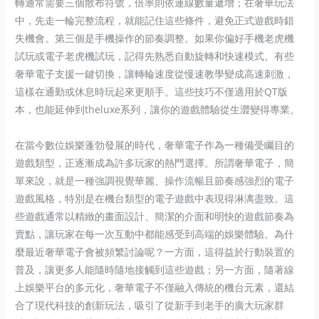
轉通常需要三個散布符號，倍率則依連線數量遞增；在奢華玩法
中，先走一輪完整流程，就能記住這些條件，避免正式遊戲時錯
失機會。第三個是手機操作的節奏調整。如果你偏好手機老虎機
試玩或電子老虎機試玩，記得先熟悉自動旋轉和快速模式。有些
奢華電子支援一鍵切換，讓轉輪速度從慢速教學變成高速刺激，
這樣在通勤或休息時玩起來更順手。這些技巧不僅適用於QT版
本，也能延伸到theluxe系列，讓你的遊戲體驗從生澀變得專業。
在當今數位娛樂蓬勃發展的時代，奢華電子作為一種備受矚目的
遊戲類型，正逐漸成為許多玩家的熱門選擇。所謂奢華電子，簡
單來說，就是一種強調視覺華麗、操作流暢且節奏感強烈的電子
遊戲風格，特別是在機台類型的電子遊戲中表現得淋漓盡致。這
些遊戲通常以精緻的畫面設計、簡潔的介面和明快的遊戲節奏為
賣點，讓玩家在每一次互動中都能感受到高端的娛樂體驗。為什
麼最近奢華電子會被頻繁討論呢？一方面，這得益於行動裝置的
普及，讓更多人能隨時隨地接觸到這些遊戲；另一方面，隨著線
上娛樂平台的多元化，奢華電子不僅融入傳統的機台元素，還結
合了現代科技的創新玩法，吸引了從新手到老手的廣大玩家群