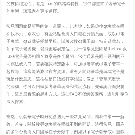
的技術穩定性，還是Luxe的風格獨特性，它們都豐富了奢華電子
的生態，讓玩家有更多選擇。
常見問題總是新手的第一道關卡。比方說，如果你搜qt奢華在哪
卻找不到，別灰心，有些站點會將入口藏在分類頁面，或以qt電
子奢華、qt遊戲等變體呈現。試著改搜qt電子加上特定遊戲名，
如qt電子老虎機，就能更容易定位。另一個常見疑問是theluxe跟
luxe電子是否相同？答案是多半是的，它們通常是同一系列的不
同寫法或入口，若要確認特定版本，可加qt奢華或qt電子奢華一
起搜尋，這樣能過濾出官方資源。還有人問到奢華是玩或電子是
玩是什麼意思，這往往是口語或打字錯誤，像是「奢華怎麼玩」
的簡稱。你可以回頭參考奢華玩法和試玩流程，先確認介面與規
則，這是最實際的起步方式。這些FAQ不僅解答困惑，還能引導你
深入探索。
當然，玩奢華電子時難免會遇到一些常見疑問，讓我們來一一解
答。首先，關於搜尋qt奢華在哪找不到的問題，這很常見，因為
許多平台會將入口隱藏在子分類中，例如以qt電子奢華或qt遊戲