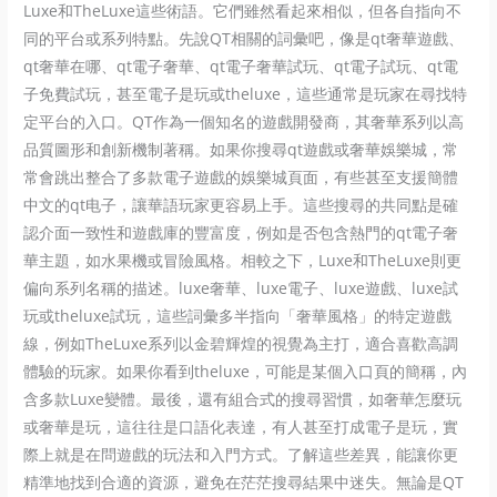
Luxe和TheLuxe這些術語。它們雖然看起來相似，但各自指向不
同的平台或系列特點。先說QT相關的詞彙吧，像是qt奢華遊戲、
qt奢華在哪、qt電子奢華、qt電子奢華試玩、qt電子試玩、qt電
子免費試玩，甚至電子是玩或theluxe，這些通常是玩家在尋找特
定平台的入口。QT作為一個知名的遊戲開發商，其奢華系列以高
品質圖形和創新機制著稱。如果你搜尋qt遊戲或奢華娛樂城，常
常會跳出整合了多款電子遊戲的娛樂城頁面，有些甚至支援簡體
中文的qt电子，讓華語玩家更容易上手。這些搜尋的共同點是確
認介面一致性和遊戲庫的豐富度，例如是否包含熱門的qt電子奢
華主題，如水果機或冒險風格。相較之下，Luxe和TheLuxe則更
偏向系列名稱的描述。luxe奢華、luxe電子、luxe遊戲、luxe試
玩或theluxe試玩，這些詞彙多半指向「奢華風格」的特定遊戲
線，例如TheLuxe系列以金碧輝煌的視覺為主打，適合喜歡高調
體驗的玩家。如果你看到theluxe，可能是某個入口頁的簡稱，內
含多款Luxe變體。最後，還有組合式的搜尋習慣，如奢華怎麼玩
或奢華是玩，這往往是口語化表達，有人甚至打成電子是玩，實
際上就是在問遊戲的玩法和入門方式。了解這些差異，能讓你更
精準地找到合適的資源，避免在茫茫搜尋結果中迷失。無論是QT