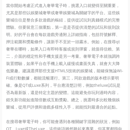
當你開始考慮正式進入奢華電子時，挑選入口就變得至關重要，
尤其是那些以娛樂城奢華或奢華娛樂城為關鍵字的平台。這些娛
樂城往往是整合多款遊戲的樞紐，提供從試玩到真錢模式的完整
體驗。但要留意三個重點，第一是是否提供清楚的試玩和規則說
明。好的平台會在每款遊戲旁邊附上詳細指南，包括符號解釋、
押注範圍和獎勵條件，讓新手不至於一頭霧水。例如，在搜尋qt
奢華在哪時，如果入口有即時客服或規則彈窗，就值得信賴。第
二，介面的穩定性和手機支援是另一考量。奢華電子本就強調跨
裝置體驗，如果平台在手機上載入緩慢或畫面失真，就會大大降
低樂趣。建議選擇那些支援HTML5技術的娛樂城，能確保無論Wi-
Fi或行動數據，都能流暢運行。第三，同款遊戲的版本標示要明
確。像是QT或Luxe系列，平台應清楚註明，例如theluxe試玩是
否為最新版，還是特定主題的變體。這能避免你玩到過時內容，
錯失新功能如進階倍數或互動獎勵。總之，挑選時多比較幾個娛
樂城，從用戶評價和遊戲多樣性入手，就能找到最適合的起點。
在搜尋奢華電子時，你可能會遇到各種關鍵字混雜的狀況，例如
QT、Luxe或TheLuxe，這些術語雖然聽起來專業，但其實都指向