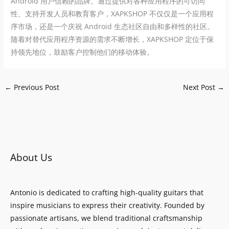
Android 用户信赖的品牌。通过提供对各种应用程序的可访问
性、支持开发人员和教育客户，XAPKSHOP 不仅仅是一个应用程
序市场，还是一个庆祝 Android 生态社区自由和多样性的社区。
随着对替代应用程序资源的需求不断增长，XAPKSHOP 定位于保
持领先地位，鼓励客户控制他们的移动体验。
←
Previous Post
Next Post
→
About Us
Antonio is dedicated to crafting high-quality guitars that
inspire musicians to express their creativity. Founded by
passionate artisans, we blend traditional craftsmanship