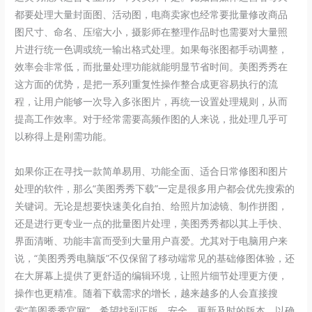
都要处理大量封面图、活动图，电商卖家也经常要批量修改商品
图尺寸、命名、压缩大小，摄影师在整理作品时也需要对大量照
片进行统一色调或统一输出格式处理。如果每张图都手动调整，
效率会非常低，而批量处理功能就能明显节省时间。美图秀秀在
这方面的优势，是把一系列重复性操作整合成更容易执行的流
程，让用户能够一次导入多张图片，再统一设置处理规则，从而
提高工作效率。对于经常需要高频作图的人来说，批处理几乎可
以称得上是刚需功能。
如果你正在寻找一款简单易用、功能全面、适合日常修图和图片
处理的软件，那么“美图秀秀下载”一定是很多用户都会优先搜索的
关键词。无论是想要快速美化自拍、给照片加滤镜、制作拼图，
还是进行更专业一点的批量图片处理，美图秀秀都以其上手快、
界面清晰、功能丰富而受到大量用户喜爱。尤其对于电脑用户来
说，“美图秀秀电脑版”不仅保留了移动端常见的基础修图体验，还
在大屏幕上提供了更舒适的编辑环境，让照片细节处理更方便，
操作也更精准。随着下载需求的增长，越来越多的人会直接搜
索“美图秀秀官网”，希望找到正版、安全、更新及时的版本，以确