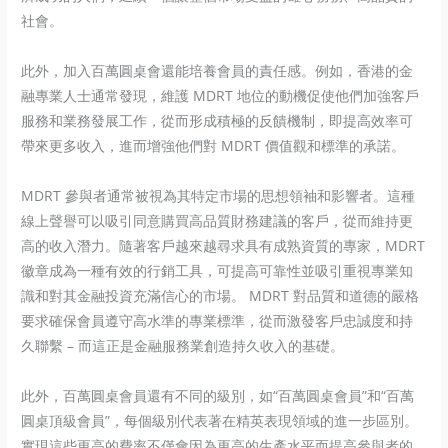
社會。
此外，加入百萬圓桌會還能培養會員的責任感。例如，香港的金
融專業人士通常發現，維護 MDRT 地位的動機促使他們加強客戶
服務和業務發展工作，從而形成積極的反饋機制，即提高效率可
帶來更多收入，進而增強他們對 MDRT 價值觀和標準的承諾。
MDRT 參與者通常被視為其特定市場的思想領袖和影響者。這種
線上聲譽可以吸引同意購買高品質財務建議的客戶，從而維持更
高的收入潛力。隨著客戶越來越尋求具有成熟資質的專家，MDRT
徽章成為一種有效的行銷工具，可提高可靠性並吸引重視專業知
識和對其金融投資充滿信心的市場。 MDRT 對品質和道德的嚴格
要求確保會員遵守高水準的專業標準，從而激發客戶忠誠度和持
久聯繫 – 而這正是金融服務業創造持久收入的基礎。
此外，百萬圓桌會員還有不同的級別，如“百萬圓桌會員”和“百萬
圓桌頂級會員”，每個級別代表著在精英表現領域的進一步區別。
實現這些更高的費率不僅會因為更高的生產水平而提高參與者的