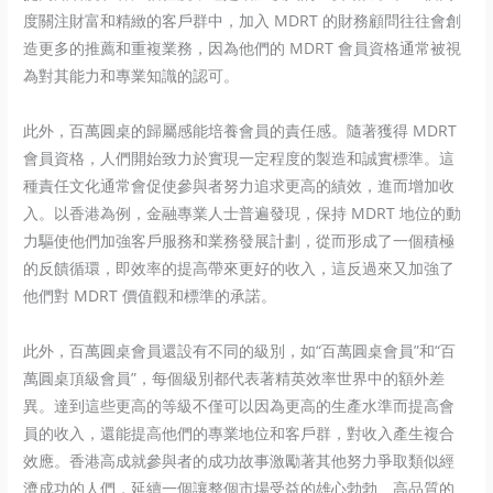
度關注財富和精緻的客戶群中，加入 MDRT 的財務顧問往往會創
造更多的推薦和重複業務，因為他們的 MDRT 會員資格通常被視
為對其能力和專業知識的認可。
此外，百萬圓桌的歸屬感能培養會員的責任感。隨著獲得 MDRT
會員資格，人們開始致力於實現一定程度的製造和誠實標準。這
種責任文化通常會促使參與者努力追求更高的績效，進而增加收
入。以香港為例，金融專業人士普遍發現，保持 MDRT 地位的動
力驅使他們加強客戶服務和業務發展計劃，從而形成了一個積極
的反饋循環，即效率的提高帶來更好的收入，這反過來又加強了
他們對 MDRT 價值觀和標準的承諾。
此外，百萬圓桌會員還設有不同的級別，如“百萬圓桌會員”和“百
萬圓桌頂級會員”，每個級別都代表著精英效率世界中的額外差
異。達到這些更高的等級不僅可以因為更高的生產水準而提高會
員的收入，還能提高他們的專業地位和客戶群，對收入產生複合
效應。香港高成就參與者的成功故事激勵著其他努力爭取類似經
濟成功的人們，延續一個讓整個市場受益的雄心勃勃、高品質的