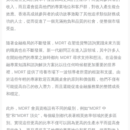
收入，而且還會提高他們的專業地位和客戶群，對收入產生複合
效應。香港高成就參與者的成功故事激勵了其他追求類似財務成
功的人士，從而促進了一個充滿抱負和品質的社會，使整個市場
受益。
隨著金融格局的不斷發展，MDRT 在塑造貨幣諮詢實踐未來方面
的職責也在不斷發展。新一代顧問正在進入該領域，其中許多人
在開始他們的專業之旅時都向 MDRT 尋求支持和想法。在這個金
融專業知識和諮詢解決方案比以往任何時候都更加重要的世界
裡，MDRT 提供了培養市場下一波領導者所需的框架和支援。由
於這些年輕的專家歡迎百萬圓桌會的原則和價值觀，他們不僅有
可能提高自己的收入潛力，而且還能促進金融服務業的整體成長
和穩定。
此外，MDRT 會員資格設有不同的級別，例如“MDRT 中
堅”和“MDRT 頂尖”，每個級別都代表著精英效率領域的更多區
別。實現這些更高的比率不僅可以因為更高的生產水平而提高會
員的收入，而且還提高了他們的專業地位和客戶群，從而對收入