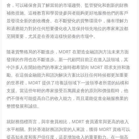
會，可以確保會員了解當前的市場趨勢、監管變化和創新的財務
補救措施。這種教育和學習使參與者能夠更好地服務他們的客戶
並發現全新的創收機會。在不斷變化的貨幣環境中，擁有理解力
和適應能力對於任何想要優化收入並保持領先地位的專家來說都
至關重要，尤其是在香港這樣快節奏的市場中。
隨著貨幣格局的不斷進步，MDRT 在塑造金融諮詢方法未來方面
發揮的作用也在不斷進步。新一代顧問目前正在進入該領域，其
中許多人在開始他們的專家之旅時都希望向 MDRT 尋求支持和激
勵。在這個金融能力和諮詢解決方案比以往任何時候都更加重要
的世界裡，MDRT 提供了培養該領域下一波領導者所需的結構和
支援。當這些年輕的專家接受百萬圓桌會的原則和價值觀時，他
們不僅有可能提高自己的收入能力，而且還能促進金融服務業的
整體發展和誠信。
就財務指標而言，與非會員相比，MDRT 會員通常與更高的收入
水平相關。對於香港財務諮詢室的人來說，獲得 MDRT 資格可以
提高知名度和客戶信任度，這是增加收入的重要動力。在一個高