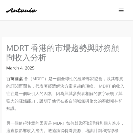
Skip
to
content
MDRT 香港的市場趨勢與財務顧
問收入分析
March 4, 2025
百萬圓桌
會（MDRT）是一個全球性的經濟專家協會，以其尊貴
的訂閱而聞名，代表著經濟解決方案卓越的頂峰。 MDRT 的收入
往往是一個吸引人的因素，因為與其參與者相關的數字表明了其
強大的賺錢能力，證明了他們在各自領域無與倫比的奉獻精神和
知識。
另一個值得注意的因素是 MDRT 如何鼓勵不斷理解和個人進步，
這直接影響收入潛力。透過獲得特殊資源、培訓計劃和指導機