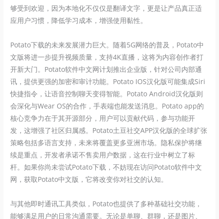
够受到欢迎，因为本地化不仅仅是翻译文字，更是让产品真正适
应用户习惯，降低学习成本，增强使用黏性。
Potato下载的未来发展潜力巨大。随着5G网络的普及，Potato中
文版将进一步提升视频质量，支持4K直播，这将为内容创作者打
开新大门。Potato软件中文网计划推出企业版，针对公司内部通
讯，提供更强的加密和审计功能。Potato IOS汉化版可能集成Siri
快捷指令，让语音控制聊天变得智能。Potato Android汉化版则
会深化与Wear OS的合作，手表端也能发送消息。Potato app的
核心竞争力在于其开源部分，用户可以贡献代码，参与功能开
发，这增强了社区归属感。Potato土豆社交APP汉化版的全球扩张
策略包括多语言支持，未来将覆盖更多亚洲市场。隐私保护将继
续是重点，开发者承诺不售卖用户数据，这在行业中树立了标
杆。如果你尚未尝试Potato下载，不妨现在访问Potato软件中文
网，获取Potato中文版，它将改变你对社交的认知。
与其他即时通讯工具类似，Potato也提供了多种基础社交功能，
能够满足用户的日常沟通需要。无论是单聊、群聊，还是图片、