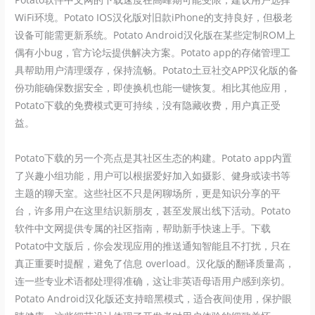
WiFi环境。Potato IOS汉化版对旧款iPhone的支持良好，但极老
设备可能需更新系统。Potato Android汉化版在某些定制ROM上
偶有小bug，官方论坛提供解决方案。Potato app的存储管理工
具帮助用户清理缓存，保持流畅。Potato土豆社交APP汉化版的备
份功能确保数据安全，即使换机也能一键恢复。相比其他应用，
Potato下载的免费模式更可持续，没有隐藏收费，用户真正受
益。
Potato下载的另一个亮点是其社区生态的构建。Potato app内置
了兴趣小组功能，用户可以根据爱好加入如摄影、健身或读书等
主题的聊天室。这些社区不只是闲聊场所，更是知识分享的平
台，许多用户在这里结识新朋友，甚至发展出线下活动。Potato
软件中文网提供专属的社区指南，帮助新手快速上手。下载
Potato中文版后，你会发现应用的推送通知智能且不打扰，只在
真正重要时提醒，避免了信息 overload。汉化版的翻译质量高，
连一些专业术语都处理得准确，这让非英语母语用户感到亲切。
Potato Android汉化版还支持暗黑模式，适合夜间使用，保护眼