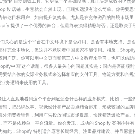
装上就会卖货”的自动赚钱工具。它更像一个基础设施，真正决定成败的仍
hopify 店铺，生意就会自然出现，但现实远没有这么简单。你需
告触达目标用户、如何提升复购率。尤其是在竞争激烈的跨境市场里
opify 提供了一个优秀的舞台，但最终表演得精彩与否，还是取决于
明他们关心的是这个平台在中文环境下是否好用、是否有本地支持、是否适
样完全本地化，但这并不意味着中国卖家不能使用。相反，Shopi
应用广泛。你可以用中文页面和第三方中文教程来学习，也可以借助
hopify中国”这个话题，很多人最关心的问题其实是：国内是否能
要结合你的实际业务模式来选择相应的支付工具、物流方案和合规方式
境业务逻辑来使用的工具。
为它能让人直观地看到这个平台到底适合什么样的业务模式。比如，一些做服饰
营销，把品牌故事、视觉设计和产品卖点结合起来，形成较强的品牌
面向海外消费者销售，利用广告投放测试市场反应，快速筛选爆款产品。也有
，而不是依赖单一平台流量。你会发现，成功的 Shopify 案例往
如此，Shopify 特别适合愿意长期经营、注重品牌建设、并且愿