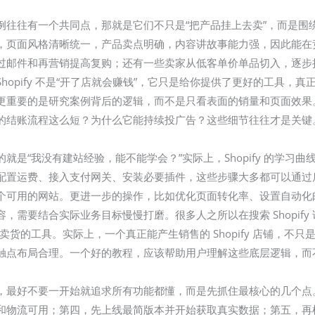
opify 案例往往有一个共同点，那就是它们不只是“把产品挂上去卖”，
，页面风格清晰统一，产品卖点明确，内容讲故事能力强，因此能在
过邮件和再营销提高复购；还有一些卖家从低客单价单品切入，逐步
实：Shopify 不是“开了店就会赚钱”，它只是给你提供了更好的工
更重要的是研究案例背后的逻辑，而不是只看表面的销量和页面效果
的结账流程这么短？为什么它能持续投广告？这些细节往往才是关键
担心的就是“我没有建站经验，能不能学会？”实际上，Shopify 的
配置运费、接入支付网关、安装必要插件，这些步骤大多都可以通过
个可用的网站。更进一步的操作，比如优化页面转化率、设置自动化邮
，需要结合实际业务目标慢慢打磨。很多人之所以在搜索 Shopify
卖货的工具。实际上，一个真正能产生销售的 Shopify 店铺，不
触点布局合理。一个好的教程，应该帮助用户理解这些底层逻辑，而
细教程时，最好不要一开始就追求所有功能都懂，而是先抓住最核心的几
和物流可用；第四，先上线最简版本并开始获取真实数据；第五，再